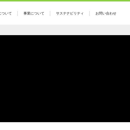
について
事業について
サステナビリティ
お問い合わせ
ァームとは
チキン事業
挨拶
生産について
と沿革
製造について
念・社是
加工について
関連会社
東日本事業部
養豚事業
環境事業
施設部について