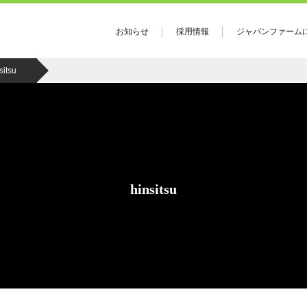
お知らせ
採用情報
ジャパンファーム
ジャパンフ
sitsu
社長
概要
会社理
事業部・
hinsitsu