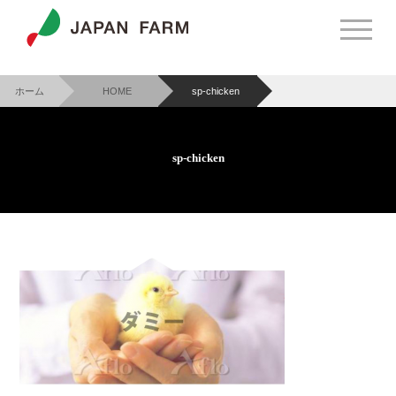
ホーム
HOME
sp-chicken
>
>
sp-chicken