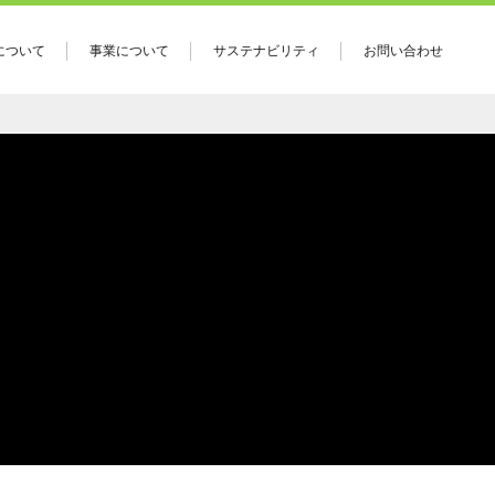
について
事業について
サステナビリティ
お問い合わせ
ァームとは
チキン事業
挨拶
生産について
と沿革
製造について
念・社是
加工について
関連会社
東日本事業部
養豚事業
環境事業
施設部について