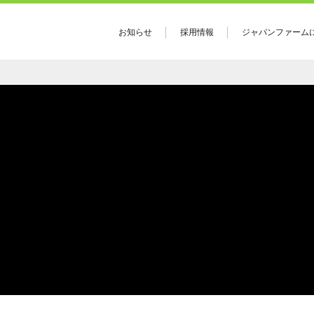
お知らせ
採用情報
ジャパンファーム
ジャパンフ
社長
概要
会社理
事業部・