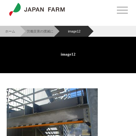
ホーム
労働災害の撲滅に
image12
>
ついて
>
image12