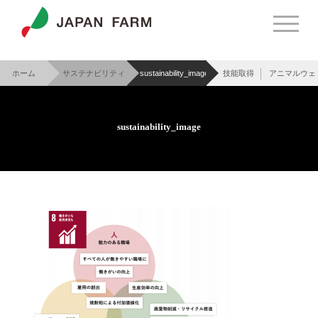
ホーム
サステナビリティ
sustainability_image
技能取得
アニマルウェ
>
>
sustainability_image